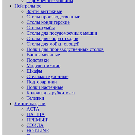
Таромоечные машины
Нейтральное
Зонты вытяжные
Столы производственные
Столы кондитерские
Столы-тумбы
Столы для посудомоечных машин
Столы для сбора отходов
Столы для мойки овощей
Полки для производственных столов
Ванны моечные
Подставки
Модули нижние
Шкафы
Стеллажи кухонные
Подтоварники
Полки настенные
Колоды для рубки мяса
Тележки
Линии раздачи
АСТА
ПАТША
ПРЕМЬЕР
СЭЙЛА
HOT-LINE