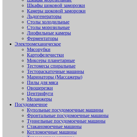
Шкафы шоковой заморозки
Камеры шоковой заморозки
Льдогенераторы
Столы холодильные
Столы морозильные
Лиофильные камеры
Ферментаторы
Электромеханическое
Мясорубки
Картофелечистки
Миксеры планетарные
Тестомесы спиральные
Тестораскаточные машины
Маринаторы (Массажеры)
Пилы для мяса
Овощерезки
Центрифуги
Меланжеры
Посудомоечное
Купольные посудомоечные машины
Фронтальные посудомоечные машины
Туннельные посудомоечные машины
Стаканомоечные машины
Котломоечные машины