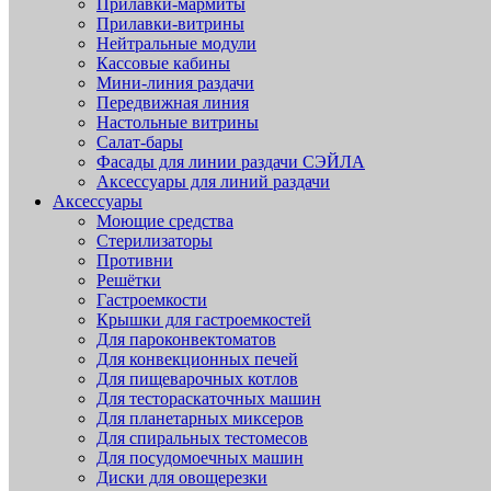
Прилавки-мармиты
Прилавки-витрины
Нейтральные модули
Кассовые кабины
Мини-линия раздачи
Передвижная линия
Настольные витрины
Салат-бары
Фасады для линии раздачи СЭЙЛА
Аксессуары для линий раздачи
Аксессуары
Моющие средства
Стерилизаторы
Противни
Решётки
Гастроемкости
Крышки для гастроемкостей
Для пароконвектоматов
Для конвекционных печей
Для пищеварочных котлов
Для тестораскаточных машин
Для планетарных миксеров
Для спиральных тестомесов
Для посудомоечных машин
Диски для овощерезки