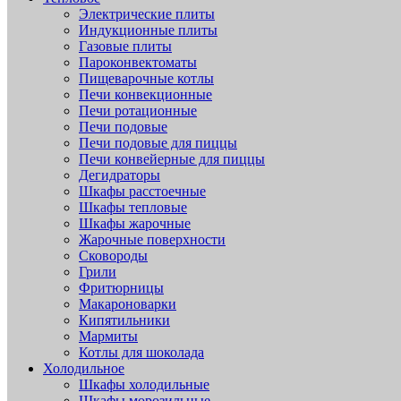
Электрические плиты
Индукционные плиты
Газовые плиты
Пароконвектоматы
Пищеварочные котлы
Печи конвекционные
Печи ротационные
Печи подовые
Печи подовые для пиццы
Печи конвейерные для пиццы
Дегидраторы
Шкафы расстоечные
Шкафы тепловые
Шкафы жарочные
Жарочные поверхности
Сковороды
Грили
Фритюрницы
Макароноварки
Кипятильники
Мармиты
Котлы для шоколада
Холодильное
Шкафы холодильные
Шкафы морозильные