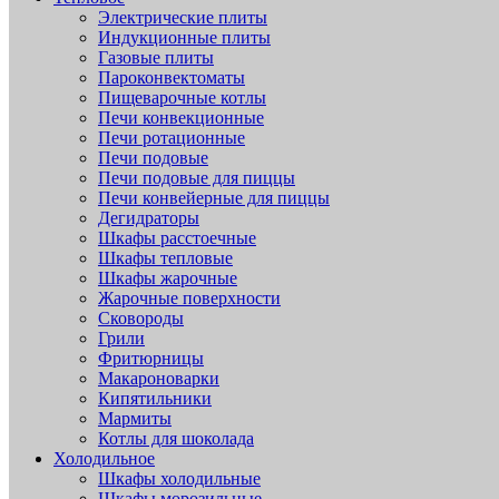
Электрические плиты
Индукционные плиты
Газовые плиты
Пароконвектоматы
Пищеварочные котлы
Печи конвекционные
Печи ротационные
Печи подовые
Печи подовые для пиццы
Печи конвейерные для пиццы
Дегидраторы
Шкафы расстоечные
Шкафы тепловые
Шкафы жарочные
Жарочные поверхности
Сковороды
Грили
Фритюрницы
Макароноварки
Кипятильники
Мармиты
Котлы для шоколада
Холодильное
Шкафы холодильные
Шкафы морозильные