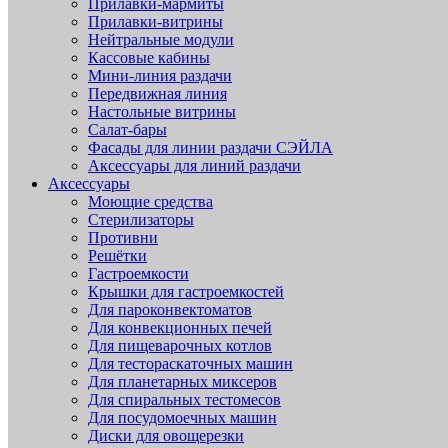
Прилавки-мармиты
Прилавки-витрины
Нейтральные модули
Кассовые кабины
Мини-линия раздачи
Передвижная линия
Настольные витрины
Салат-бары
Фасады для линии раздачи СЭЙЛА
Аксессуары для линий раздачи
Аксессуары
Моющие средства
Стерилизаторы
Противни
Решётки
Гастроемкости
Крышки для гастроемкостей
Для пароконвектоматов
Для конвекционных печей
Для пищеварочных котлов
Для тестораскаточных машин
Для планетарных миксеров
Для спиральных тестомесов
Для посудомоечных машин
Диски для овощерезки