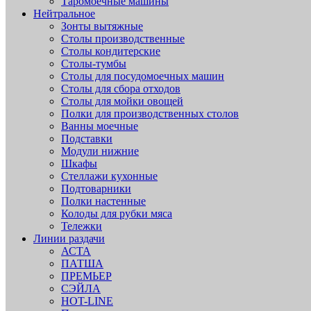
Таромоечные машины
Нейтральное
Зонты вытяжные
Столы производственные
Столы кондитерские
Столы-тумбы
Столы для посудомоечных машин
Столы для сбора отходов
Столы для мойки овощей
Полки для производственных столов
Ванны моечные
Подставки
Модули нижние
Шкафы
Стеллажи кухонные
Подтоварники
Полки настенные
Колоды для рубки мяса
Тележки
Линии раздачи
АСТА
ПАТША
ПРЕМЬЕР
СЭЙЛА
HOT-LINE