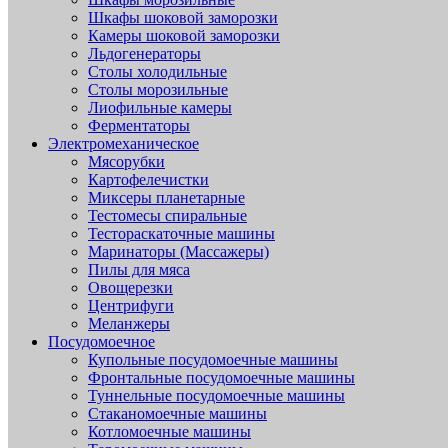
Шкафы шоковой заморозки
Камеры шоковой заморозки
Льдогенераторы
Столы холодильные
Столы морозильные
Лиофильные камеры
Ферментаторы
Электромеханическое
Мясорубки
Картофелечистки
Миксеры планетарные
Тестомесы спиральные
Тестораскаточные машины
Маринаторы (Массажеры)
Пилы для мяса
Овощерезки
Центрифуги
Меланжеры
Посудомоечное
Купольные посудомоечные машины
Фронтальные посудомоечные машины
Туннельные посудомоечные машины
Стаканомоечные машины
Котломоечные машины