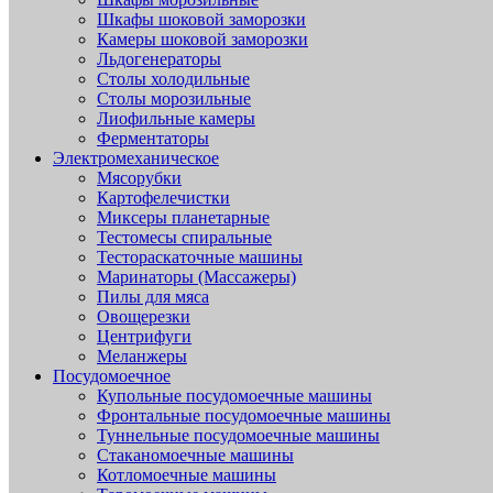
Шкафы шоковой заморозки
Камеры шоковой заморозки
Льдогенераторы
Столы холодильные
Столы морозильные
Лиофильные камеры
Ферментаторы
Электромеханическое
Мясорубки
Картофелечистки
Миксеры планетарные
Тестомесы спиральные
Тестораскаточные машины
Маринаторы (Массажеры)
Пилы для мяса
Овощерезки
Центрифуги
Меланжеры
Посудомоечное
Купольные посудомоечные машины
Фронтальные посудомоечные машины
Туннельные посудомоечные машины
Стаканомоечные машины
Котломоечные машины