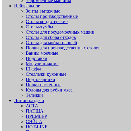
Таромоечные машины
Нейтральное
Зонты вытяжные
Столы производственные
Столы кондитерские
Столы-тумбы
Столы для посудомоечных машин
Столы для сбора отходов
Столы для мойки овощей
Полки для производственных столов
Ванны моечные
Подставки
Модули нижние
Шкафы
Стеллажи кухонные
Подтоварники
Полки настенные
Колоды для рубки мяса
Тележки
Линии раздачи
АСТА
ПАТША
ПРЕМЬЕР
СЭЙЛА
HOT-LINE