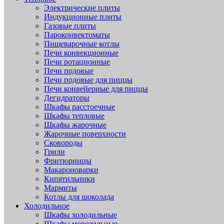
Электрические плиты
Индукционные плиты
Газовые плиты
Пароконвектоматы
Пищеварочные котлы
Печи конвекционные
Печи ротационные
Печи подовые
Печи подовые для пиццы
Печи конвейерные для пиццы
Дегидраторы
Шкафы расстоечные
Шкафы тепловые
Шкафы жарочные
Жарочные поверхности
Сковороды
Грили
Фритюрницы
Макароноварки
Кипятильники
Мармиты
Котлы для шоколада
Холодильное
Шкафы холодильные
Шкафы морозильные