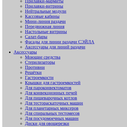
Прилавки-мармиты
Прилавки-витрины
Нейтральные модули
Кассовые кабины
Мини-линия раздачи
Передвижная линия
Настольные витрины
Салат-бары
Фасады для линии раздачи СЭЙЛА
Аксессуары для линий раздачи
Аксессуары
Моющие средства
Стерилизаторы
Противни
Решётки
Гастроемкости
Крышки для гастроемкостей
Для пароконвектоматов
Для конвекционных печей
Для пищеварочных котлов
Для тестораскаточных машин
Для планетарных миксеров
Для спиральных тестомесов
Для посудомоечных машин
Диски для овощерезки