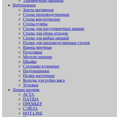
Таромоечные машины
Нейтральное
Зонты вытяжные
Столы производственные
Столы кондитерские
Столы-тумбы
Столы для посудомоечных машин
Столы для сбора отходов
Столы для мойки овощей
Полки для производственных столов
Ванны моечные
Подставки
Модули нижние
Шкафы
Стеллажи кухонные
Подтоварники
Полки настенные
Колоды для рубки мяса
Тележки
Линии раздачи
АСТА
ПАТША
ПРЕМЬЕР
СЭЙЛА
HOT-LINE