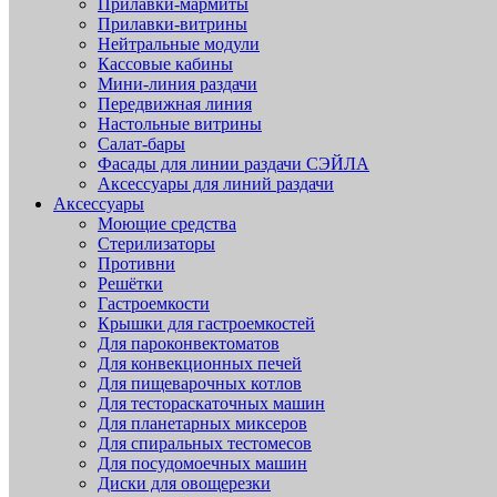
Прилавки-мармиты
Прилавки-витрины
Нейтральные модули
Кассовые кабины
Мини-линия раздачи
Передвижная линия
Настольные витрины
Салат-бары
Фасады для линии раздачи СЭЙЛА
Аксессуары для линий раздачи
Аксессуары
Моющие средства
Стерилизаторы
Противни
Решётки
Гастроемкости
Крышки для гастроемкостей
Для пароконвектоматов
Для конвекционных печей
Для пищеварочных котлов
Для тестораскаточных машин
Для планетарных миксеров
Для спиральных тестомесов
Для посудомоечных машин
Диски для овощерезки