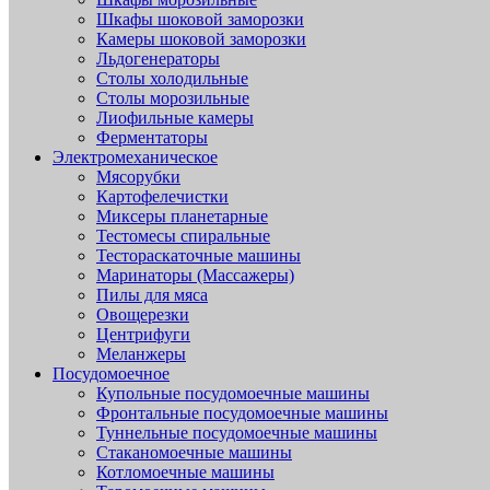
Шкафы шоковой заморозки
Камеры шоковой заморозки
Льдогенераторы
Столы холодильные
Столы морозильные
Лиофильные камеры
Ферментаторы
Электромеханическое
Мясорубки
Картофелечистки
Миксеры планетарные
Тестомесы спиральные
Тестораскаточные машины
Маринаторы (Массажеры)
Пилы для мяса
Овощерезки
Центрифуги
Меланжеры
Посудомоечное
Купольные посудомоечные машины
Фронтальные посудомоечные машины
Туннельные посудомоечные машины
Стаканомоечные машины
Котломоечные машины