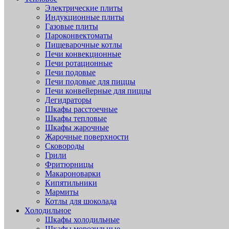
Электрические плиты
Индукционные плиты
Газовые плиты
Пароконвектоматы
Пищеварочные котлы
Печи конвекционные
Печи ротационные
Печи подовые
Печи подовые для пиццы
Печи конвейерные для пиццы
Дегидраторы
Шкафы расстоечные
Шкафы тепловые
Шкафы жарочные
Жарочные поверхности
Сковороды
Грили
Фритюрницы
Макароноварки
Кипятильники
Мармиты
Котлы для шоколада
Холодильное
Шкафы холодильные
Шкафы морозильные