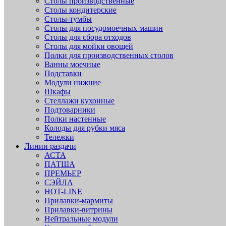
Столы производственные
Столы кондитерские
Столы-тумбы
Столы для посудомоечных машин
Столы для сбора отходов
Столы для мойки овощей
Полки для производственных столов
Ванны моечные
Подставки
Модули нижние
Шкафы
Стеллажи кухонные
Подтоварники
Полки настенные
Колоды для рубки мяса
Тележки
Линии раздачи
АСТА
ПАТША
ПРЕМЬЕР
СЭЙЛА
HOT-LINE
Прилавки-мармиты
Прилавки-витрины
Нейтральные модули