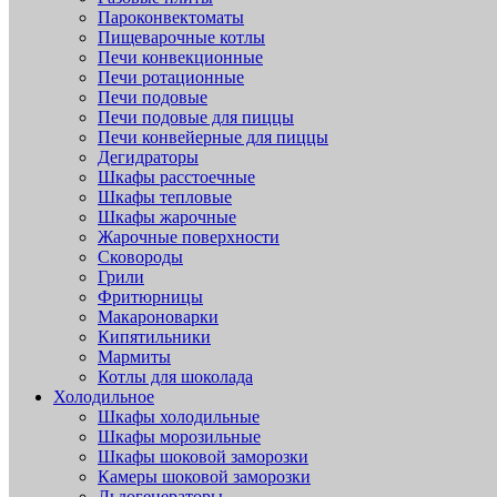
Пароконвектоматы
Пищеварочные котлы
Печи конвекционные
Печи ротационные
Печи подовые
Печи подовые для пиццы
Печи конвейерные для пиццы
Дегидраторы
Шкафы расстоечные
Шкафы тепловые
Шкафы жарочные
Жарочные поверхности
Сковороды
Грили
Фритюрницы
Макароноварки
Кипятильники
Мармиты
Котлы для шоколада
Холодильное
Шкафы холодильные
Шкафы морозильные
Шкафы шоковой заморозки
Камеры шоковой заморозки
Льдогенераторы