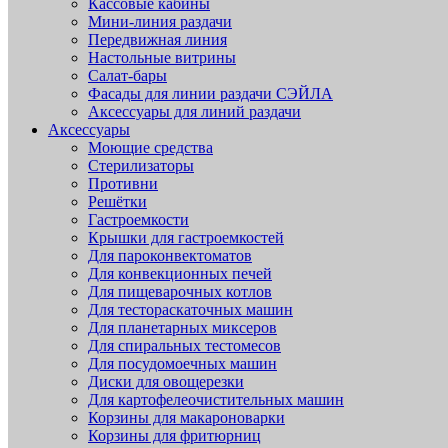
Кассовые кабины
Мини-линия раздачи
Передвижная линия
Настольные витрины
Салат-бары
Фасады для линии раздачи СЭЙЛА
Аксессуары для линий раздачи
Аксессуары
Моющие средства
Стерилизаторы
Противни
Решётки
Гастроемкости
Крышки для гастроемкостей
Для пароконвектоматов
Для конвекционных печей
Для пищеварочных котлов
Для тестораскаточных машин
Для планетарных миксеров
Для спиральных тестомесов
Для посудомоечных машин
Диски для овощерезки
Для картофелеочистительных машин
Корзины для макароноварки
Корзины для фритюрниц