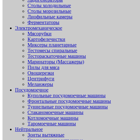
Столы холодильные
Столы морозильные
Лиофильные камеры
Ферментаторы
Электромеханическое
Мясорубки
Картофелечистки
Миксеры планетарные
Тестомесы спиральные
Тестораскаточные машины
Маринаторы (Массажеры)
Пилы для мяса
Овощерезки
Центрифуги
Меланжеры
Посудомоечное
Купольные посудомоечные машины
Фронтальные посудомоечные машины
Туннельные посудомоечные машины
Стаканомоечные машины
Котломоечные машины
Таромоечные машины
Нейтральное
Зонты вытяжные