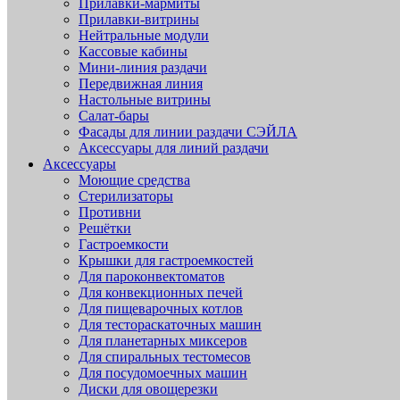
Прилавки-мармиты
Прилавки-витрины
Нейтральные модули
Кассовые кабины
Мини-линия раздачи
Передвижная линия
Настольные витрины
Салат-бары
Фасады для линии раздачи СЭЙЛА
Аксессуары для линий раздачи
Аксессуары
Моющие средства
Стерилизаторы
Противни
Решётки
Гастроемкости
Крышки для гастроемкостей
Для пароконвектоматов
Для конвекционных печей
Для пищеварочных котлов
Для тестораскаточных машин
Для планетарных миксеров
Для спиральных тестомесов
Для посудомоечных машин
Диски для овощерезки