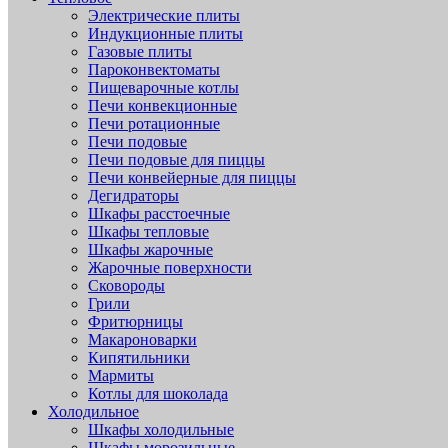
Электрические плиты
Индукционные плиты
Газовые плиты
Пароконвектоматы
Пищеварочные котлы
Печи конвекционные
Печи ротационные
Печи подовые
Печи подовые для пиццы
Печи конвейерные для пиццы
Дегидраторы
Шкафы расстоечные
Шкафы тепловые
Шкафы жарочные
Жарочные поверхности
Сковороды
Грили
Фритюрницы
Макароноварки
Кипятильники
Мармиты
Котлы для шоколада
Холодильное
Шкафы холодильные
Шкафы морозильные