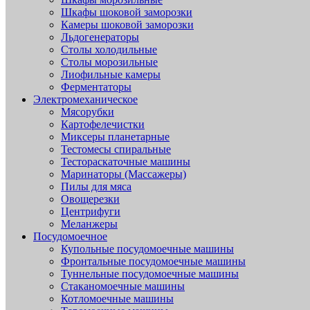
Шкафы шоковой заморозки
Камеры шоковой заморозки
Льдогенераторы
Столы холодильные
Столы морозильные
Лиофильные камеры
Ферментаторы
Электромеханическое
Мясорубки
Картофелечистки
Миксеры планетарные
Тестомесы спиральные
Тестораскаточные машины
Маринаторы (Массажеры)
Пилы для мяса
Овощерезки
Центрифуги
Меланжеры
Посудомоечное
Купольные посудомоечные машины
Фронтальные посудомоечные машины
Туннельные посудомоечные машины
Стаканомоечные машины
Котломоечные машины