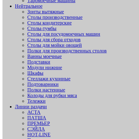
Таромоечные машины
Нейтральное
Зонты вытяжные
Столы производственные
Столы кондитерские
Столы-тумбы
Столы для посудомоечных машин
Столы для сбора отходов
Столы для мойки овощей
Полки для производственных столов
Ванны моечные
Подставки
Модули нижние
Шкафы
Стеллажи кухонные
Подтоварники
Полки настенные
Колоды для рубки мяса
Тележки
Линии раздачи
АСТА
ПАТША
ПРЕМЬЕР
СЭЙЛА
HOT-LINE