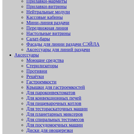
Прилавки-мармиты
Прилавки-витрины
Нейтральные модули
Кассовые кабины
Мини-линия раздачи
Передвижная линия
Настольные витрины
Салат-бары
Фасады для линии раздачи СЭЙЛА
Аксессуары для линий раздачи
Аксессуары
Моющие средства
Стерилизаторы
Противни
Решётки
Гастроемкости
Крышки для гастроемкостей
Для пароконвектоматов
Для конвекционных печей
Для пищеварочных котлов
Для тестораскаточных машин
Для планетарных миксеров
Для спиральных тестомесов
Для посудомоечных машин
Диски для овощерезки