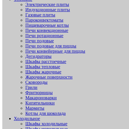
Электрические плиты
Индукционные плиты
Газовые плиты
Пароконвектоматы
Пищеварочные котлы
Печи конвекционные
Печи ротационные
Печи подовые
Печи подовые для пиццы
Печи конвейерные для пиццы
Дегидраторы
Шкафы расстоечные
Шкафы тепловые
Шкафы жарочные
Жарочные поверхности
Сковороды
Грили
Фритюрницы
Макароноварки
Кипятильники
Мармиты
Котлы для шоколада
Холодильное
Шкафы холодильные
Шкафы морозильные