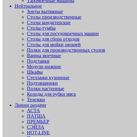
Таромоечные машины
Нейтральное
Зонты вытяжные
Столы производственные
Столы кондитерские
Столы-тумбы
Столы для посудомоечных машин
Столы для сбора отходов
Столы для мойки овощей
Полки для производственных столов
Ванны моечные
Подставки
Модули нижние
Шкафы
Стеллажи кухонные
Подтоварники
Полки настенные
Колоды для рубки мяса
Тележки
Линии раздачи
АСТА
ПАТША
ПРЕМЬЕР
СЭЙЛА
HOT-LINE