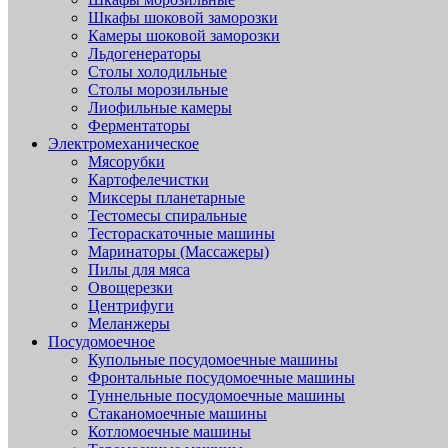
Шкафы шоковой заморозки
Камеры шоковой заморозки
Льдогенераторы
Столы холодильные
Столы морозильные
Лиофильные камеры
Ферментаторы
Электромеханическое
Мясорубки
Картофелечистки
Миксеры планетарные
Тестомесы спиральные
Тестораскаточные машины
Маринаторы (Массажеры)
Пилы для мяса
Овощерезки
Центрифуги
Меланжеры
Посудомоечное
Купольные посудомоечные машины
Фронтальные посудомоечные машины
Туннельные посудомоечные машины
Стаканомоечные машины
Котломоечные машины