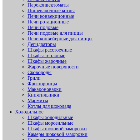
Пароконвектоматы
Пищеварочные котлы
Печи конвекционные
Печи ротационные
Печи подовые
Печи подовые для пиццы
Печи конвейерные для пиццы
Дегидраторы
Шкафы расстоечные
Шкафы тепловые
Шкафы жарочные
Жарочные поверхности
Сковороды
Грили
Фритюрницы
Макароноварки
Кипятильники
Мармиты
Котлы для шоколада
Холодильное
Шкафы холодильные
Шкафы морозильные
Шкафы шоковой заморозки
Камеры шоковой заморозки
Льдогенераторы