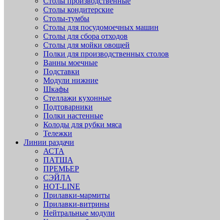
Столы производственные
Столы кондитерские
Столы-тумбы
Столы для посудомоечных машин
Столы для сбора отходов
Столы для мойки овощей
Полки для производственных столов
Ванны моечные
Подставки
Модули нижние
Шкафы
Стеллажи кухонные
Подтоварники
Полки настенные
Колоды для рубки мяса
Тележки
Линии раздачи
АСТА
ПАТША
ПРЕМЬЕР
СЭЙЛА
HOT-LINE
Прилавки-мармиты
Прилавки-витрины
Нейтральные модули