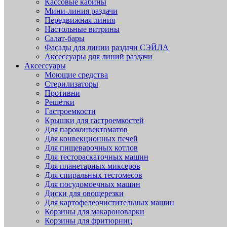
Кассовые кабины
Мини-линия раздачи
Передвижная линия
Настольные витрины
Салат-бары
Фасады для линии раздачи СЭЙЛА
Аксессуары для линий раздачи
Аксессуары
Моющие средства
Стерилизаторы
Противни
Решётки
Гастроемкости
Крышки для гастроемкостей
Для пароконвектоматов
Для конвекционных печей
Для пищеварочных котлов
Для тестораскаточных машин
Для планетарных миксеров
Для спиральных тестомесов
Для посудомоечных машин
Диски для овощерезки
Для картофелеочистительных машин
Корзины для макароноварки
Корзины для фритюрниц