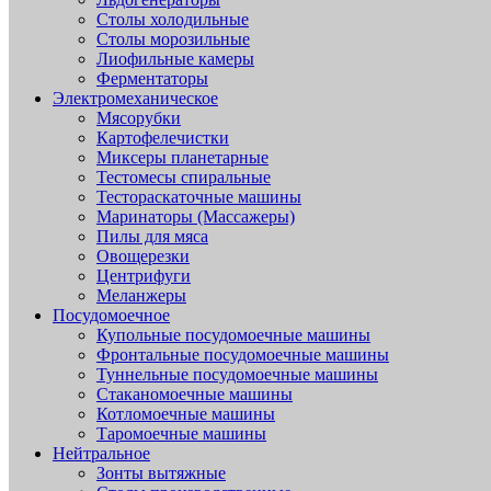
Столы холодильные
Столы морозильные
Лиофильные камеры
Ферментаторы
Электромеханическое
Мясорубки
Картофелечистки
Миксеры планетарные
Тестомесы спиральные
Тестораскаточные машины
Маринаторы (Массажеры)
Пилы для мяса
Овощерезки
Центрифуги
Меланжеры
Посудомоечное
Купольные посудомоечные машины
Фронтальные посудомоечные машины
Туннельные посудомоечные машины
Стаканомоечные машины
Котломоечные машины
Таромоечные машины
Нейтральное
Зонты вытяжные