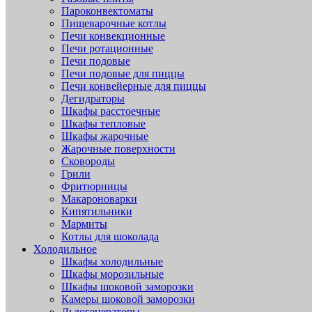
Пароконвектоматы
Пищеварочные котлы
Печи конвекционные
Печи ротационные
Печи подовые
Печи подовые для пиццы
Печи конвейерные для пиццы
Дегидраторы
Шкафы расстоечные
Шкафы тепловые
Шкафы жарочные
Жарочные поверхности
Сковороды
Грили
Фритюрницы
Макароноварки
Кипятильники
Мармиты
Котлы для шоколада
Холодильное
Шкафы холодильные
Шкафы морозильные
Шкафы шоковой заморозки
Камеры шоковой заморозки
Льдогенераторы