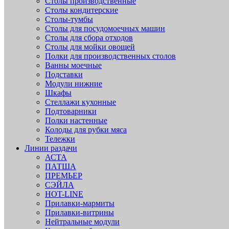
Столы производственные
Столы кондитерские
Столы-тумбы
Столы для посудомоечных машин
Столы для сбора отходов
Столы для мойки овощей
Полки для производственных столов
Ванны моечные
Подставки
Модули нижние
Шкафы
Стеллажи кухонные
Подтоварники
Полки настенные
Колоды для рубки мяса
Тележки
Линии раздачи
АСТА
ПАТША
ПРЕМЬЕР
СЭЙЛА
HOT-LINE
Прилавки-мармиты
Прилавки-витрины
Нейтральные модули