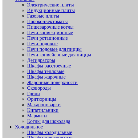
Электрические плиты
Индукционные плиты
Газовые плиты
Пароконвектоматы
Пищеварочные котлы
Печи конвекционные
Печи ротационные
Печи подовые
Печи подовые для пиццы
Печи конвейерные для пиццы
Дегидраторы
Шкафы расстоечные
Шкафы тепловые
Шкафы жарочные
Жарочные поверхности
Сковороды
Грили
Фритюрницы
Макароноварки
Кипятильники
Мармиты
Котлы для шоколада
Холодильное
Шкафы холодильные
Шкафы морозильные