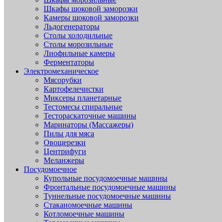
Шкафы шоковой заморозки
Камеры шоковой заморозки
Льдогенераторы
Столы холодильные
Столы морозильные
Лиофильные камеры
Ферментаторы
Электромеханическое
Мясорубки
Картофелечистки
Миксеры планетарные
Тестомесы спиральные
Тестораскаточные машины
Маринаторы (Массажеры)
Пилы для мяса
Овощерезки
Центрифуги
Меланжеры
Посудомоечное
Купольные посудомоечные машины
Фронтальные посудомоечные машины
Туннельные посудомоечные машины
Стаканомоечные машины
Котломоечные машины