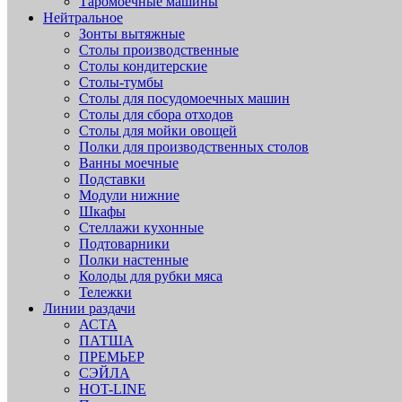
Таромоечные машины
Нейтральное
Зонты вытяжные
Столы производственные
Столы кондитерские
Столы-тумбы
Столы для посудомоечных машин
Столы для сбора отходов
Столы для мойки овощей
Полки для производственных столов
Ванны моечные
Подставки
Модули нижние
Шкафы
Стеллажи кухонные
Подтоварники
Полки настенные
Колоды для рубки мяса
Тележки
Линии раздачи
АСТА
ПАТША
ПРЕМЬЕР
СЭЙЛА
HOT-LINE