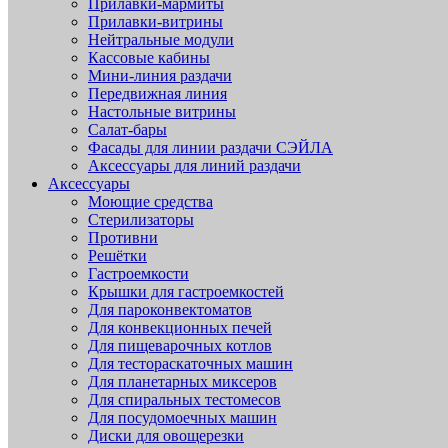
Прилавки-мармиты
Прилавки-витрины
Нейтральные модули
Кассовые кабины
Мини-линия раздачи
Передвижная линия
Настольные витрины
Салат-бары
Фасады для линии раздачи СЭЙЛА
Аксессуары для линий раздачи
Аксессуары
Моющие средства
Стерилизаторы
Противни
Решётки
Гастроемкости
Крышки для гастроемкостей
Для пароконвектоматов
Для конвекционных печей
Для пищеварочных котлов
Для тестораскаточных машин
Для планетарных миксеров
Для спиральных тестомесов
Для посудомоечных машин
Диски для овощерезки