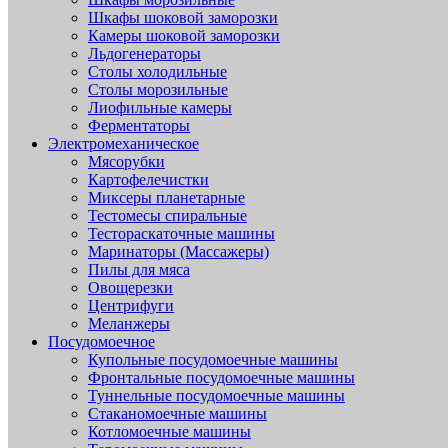
Шкафы шоковой заморозки
Камеры шоковой заморозки
Льдогенераторы
Столы холодильные
Столы морозильные
Лиофильные камеры
Ферментаторы
Электромеханическое
Мясорубки
Картофелечистки
Миксеры планетарные
Тестомесы спиральные
Тестораскаточные машины
Маринаторы (Массажеры)
Пилы для мяса
Овощерезки
Центрифуги
Меланжеры
Посудомоечное
Купольные посудомоечные машины
Фронтальные посудомоечные машины
Туннельные посудомоечные машины
Стаканомоечные машины
Котломоечные машины