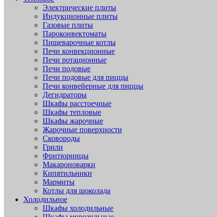
Электрические плиты
Индукционные плиты
Газовые плиты
Пароконвектоматы
Пищеварочные котлы
Печи конвекционные
Печи ротационные
Печи подовые
Печи подовые для пиццы
Печи конвейерные для пиццы
Дегидраторы
Шкафы расстоечные
Шкафы тепловые
Шкафы жарочные
Жарочные поверхности
Сковороды
Грили
Фритюрницы
Макароноварки
Кипятильники
Мармиты
Котлы для шоколада
Холодильное
Шкафы холодильные
Шкафы морозильные