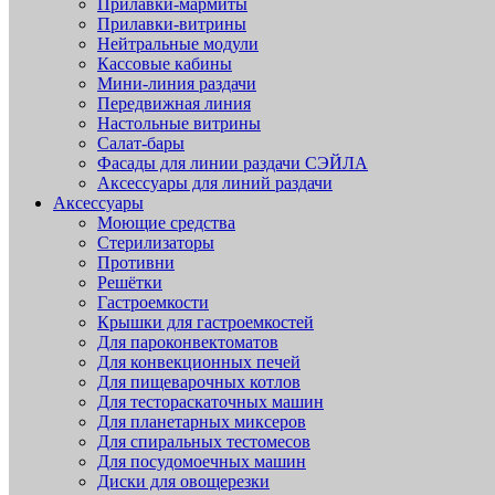
Прилавки-мармиты
Прилавки-витрины
Нейтральные модули
Кассовые кабины
Мини-линия раздачи
Передвижная линия
Настольные витрины
Салат-бары
Фасады для линии раздачи СЭЙЛА
Аксессуары для линий раздачи
Аксессуары
Моющие средства
Стерилизаторы
Противни
Решётки
Гастроемкости
Крышки для гастроемкостей
Для пароконвектоматов
Для конвекционных печей
Для пищеварочных котлов
Для тестораскаточных машин
Для планетарных миксеров
Для спиральных тестомесов
Для посудомоечных машин
Диски для овощерезки