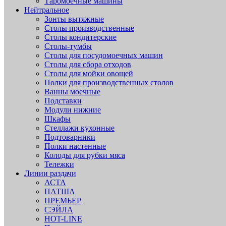
Таромоечные машины
Нейтральное
Зонты вытяжные
Столы производственные
Столы кондитерские
Столы-тумбы
Столы для посудомоечных машин
Столы для сбора отходов
Столы для мойки овощей
Полки для производственных столов
Ванны моечные
Подставки
Модули нижние
Шкафы
Стеллажи кухонные
Подтоварники
Полки настенные
Колоды для рубки мяса
Тележки
Линии раздачи
АСТА
ПАТША
ПРЕМЬЕР
СЭЙЛА
HOT-LINE