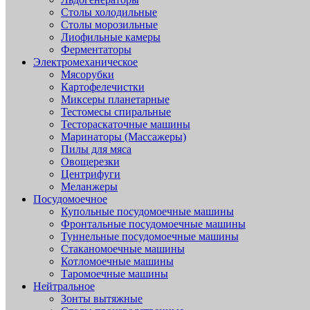
Столы холодильные
Столы морозильные
Лиофильные камеры
Ферментаторы
Электромеханическое
Мясорубки
Картофелечистки
Миксеры планетарные
Тестомесы спиральные
Тестораскаточные машины
Маринаторы (Массажеры)
Пилы для мяса
Овощерезки
Центрифуги
Меланжеры
Посудомоечное
Купольные посудомоечные машины
Фронтальные посудомоечные машины
Туннельные посудомоечные машины
Стаканомоечные машины
Котломоечные машины
Таромоечные машины
Нейтральное
Зонты вытяжные