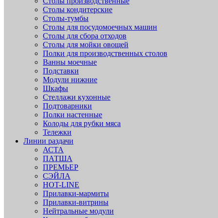
Столы производственные
Столы кондитерские
Столы-тумбы
Столы для посудомоечных машин
Столы для сбора отходов
Столы для мойки овощей
Полки для производственных столов
Ванны моечные
Подставки
Модули нижние
Шкафы
Стеллажи кухонные
Подтоварники
Полки настенные
Колоды для рубки мяса
Тележки
Линии раздачи
АСТА
ПАТША
ПРЕМЬЕР
СЭЙЛА
HOT-LINE
Прилавки-мармиты
Прилавки-витрины
Нейтральные модули