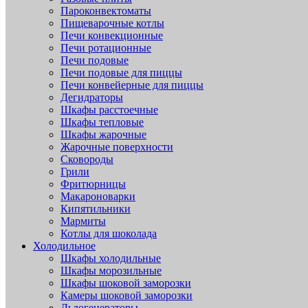
Пароконвектоматы
Пищеварочные котлы
Печи конвекционные
Печи ротационные
Печи подовые
Печи подовые для пиццы
Печи конвейерные для пиццы
Дегидраторы
Шкафы расстоечные
Шкафы тепловые
Шкафы жарочные
Жарочные поверхности
Сковороды
Грили
Фритюрницы
Макароноварки
Кипятильники
Мармиты
Котлы для шоколада
Холодильное
Шкафы холодильные
Шкафы морозильные
Шкафы шоковой заморозки
Камеры шоковой заморозки
Льдогенераторы