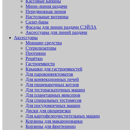
Кассовые кабины
Мини-линия раздачи
Передвижная линия
Настольные витрины
Салат-бары
Фасады для линии раздачи СЭЙЛА
Аксессуары для линий раздачи
Аксессуары
Моющие средства
Стерилизаторы
Противни
Решётки
Гастроемкости
Крышки для гастроемкостей
Для пароконвектоматов
Для конвекционных печей
Для пищеварочных котлов
Для тестораскаточных машин
Для планетарных миксеров
Для спиральных тестомесов
Для посудомоечных машин
Диски для овощерезки
Для картофелеочистительных машин
Корзины для макароноварки
Корзины для фритюрниц