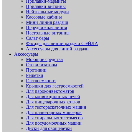
Прилавки-мармиты
Прилавки-витрины
Нейтральные модули
Кассовые кабины
Мини-линия раздачи
Передвижная линия
Настольные витрины
Салат-бары
Фасады для линии раздачи СЭЙЛА
Аксессуары для линий раздачи
Аксессуары
Моющие средства
Стерилизаторы
Противни
Решётки
Гастроемкости
Крышки для гастроемкостей
Для пароконвектоматов
Для конвекционных печей
Для пищеварочных котлов
Для тестораскаточных машин
Для планетарных миксеров
Для спиральных тестомесов
Для посудомоечных машин
Диски для овощерезки