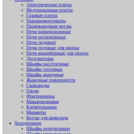
Электрические плиты
Индукционные плиты
Газовые плиты
Пароконвектоматы
Пищеварочные котлы
Печи конвекционные
Печи ротационные
Печи подовые
Печи подовые для пиццы
Печи конвейерные для пиццы
Дегидраторы
Шкафы расстоечные
Шкафы тепловые
Шкафы жарочные
Жарочные поверхности
Сковороды
Грили
Фритюрницы
Макароноварки
Кипятильники
Мармиты
Котлы для шоколада
Холодильное
Шкафы холодильные
Шкафы морозильные