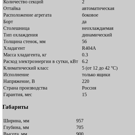
Количество секций
2
Оттайка
автоматическая
Расположение агрегата
боковое
Борт
да
Столешница
неохлаждаемая
Тип охлаждения
динамический
Толщина стенок, мм
56
Хладагент
R404A
Масса хладагента, кг
0.3
Расход электроэнергии в сутки, кВт
6.2
Климатический класс
5 (от 12 до 42 °C)
Исполнение
только ящики
Напряжение, В
220
Страна производства
Россия
Гарантия, мес
15
Габариты
Ширина, мм
957
Глубина, мм
705
Высота, мм
900