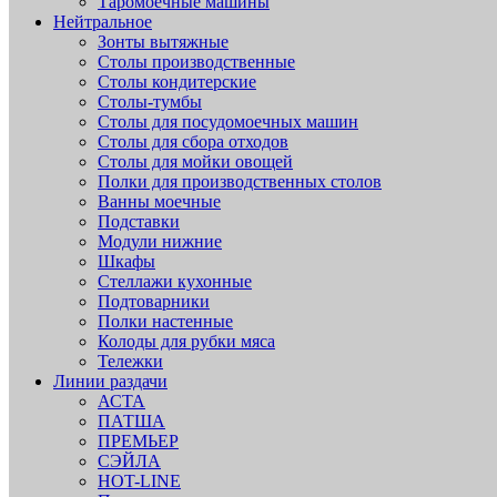
Таромоечные машины
Нейтральное
Зонты вытяжные
Столы производственные
Столы кондитерские
Столы-тумбы
Столы для посудомоечных машин
Столы для сбора отходов
Столы для мойки овощей
Полки для производственных столов
Ванны моечные
Подставки
Модули нижние
Шкафы
Стеллажи кухонные
Подтоварники
Полки настенные
Колоды для рубки мяса
Тележки
Линии раздачи
АСТА
ПАТША
ПРЕМЬЕР
СЭЙЛА
HOT-LINE