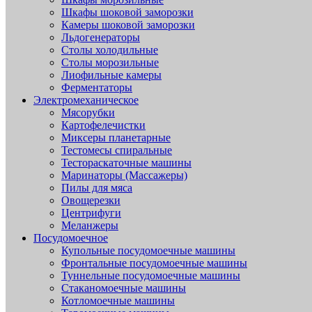
Шкафы шоковой заморозки
Камеры шоковой заморозки
Льдогенераторы
Столы холодильные
Столы морозильные
Лиофильные камеры
Ферментаторы
Электромеханическое
Мясорубки
Картофелечистки
Миксеры планетарные
Тестомесы спиральные
Тестораскаточные машины
Маринаторы (Массажеры)
Пилы для мяса
Овощерезки
Центрифуги
Меланжеры
Посудомоечное
Купольные посудомоечные машины
Фронтальные посудомоечные машины
Туннельные посудомоечные машины
Стаканомоечные машины
Котломоечные машины