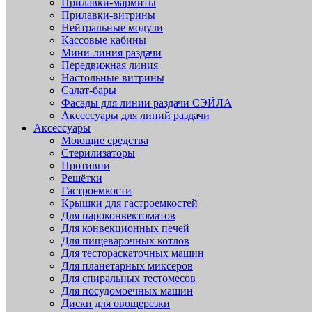
Прилавки-мармиты
Прилавки-витрины
Нейтральные модули
Кассовые кабины
Мини-линия раздачи
Передвижная линия
Настольные витрины
Салат-бары
Фасады для линии раздачи СЭЙЛА
Аксессуары для линий раздачи
Аксессуары
Моющие средства
Стерилизаторы
Противни
Решётки
Гастроемкости
Крышки для гастроемкостей
Для пароконвектоматов
Для конвекционных печей
Для пищеварочных котлов
Для тестораскаточных машин
Для планетарных миксеров
Для спиральных тестомесов
Для посудомоечных машин
Диски для овощерезки