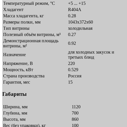
Температурный режим, °C
+5 ... +15
Хладагент
R404A
Масса хладагента, кг
0.28
Размеры полки, мм
1043x372x60
Тип витрины
холодильная
Полезный объём витрины, м³
0.27
Демонстрационная площадь
0.92
витрины, м²
для холодных закусок и
Назначение
третьих блюд
Напряжение, В
220
Мощность, кВт
0.529
Страна производства
Россия
Гарантия, мес
15
Габариты
Ширина, мм
1120
Глубина, мм
700
Высота, мм
860
Вес (без упаковки), кг
100