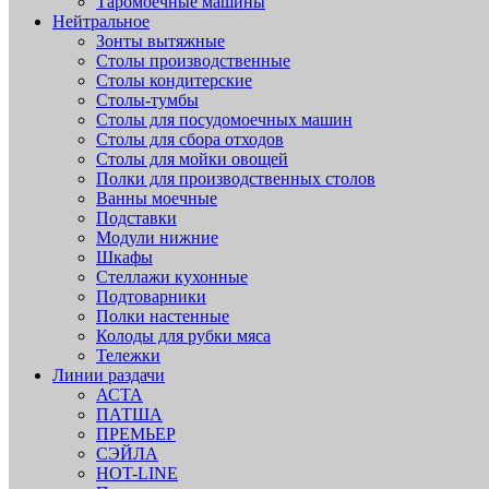
Таромоечные машины
Нейтральное
Зонты вытяжные
Столы производственные
Столы кондитерские
Столы-тумбы
Столы для посудомоечных машин
Столы для сбора отходов
Столы для мойки овощей
Полки для производственных столов
Ванны моечные
Подставки
Модули нижние
Шкафы
Стеллажи кухонные
Подтоварники
Полки настенные
Колоды для рубки мяса
Тележки
Линии раздачи
АСТА
ПАТША
ПРЕМЬЕР
СЭЙЛА
HOT-LINE