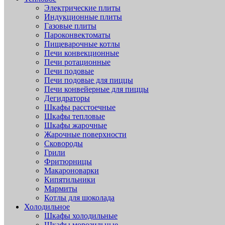
Электрические плиты
Индукционные плиты
Газовые плиты
Пароконвектоматы
Пищеварочные котлы
Печи конвекционные
Печи ротационные
Печи подовые
Печи подовые для пиццы
Печи конвейерные для пиццы
Дегидраторы
Шкафы расстоечные
Шкафы тепловые
Шкафы жарочные
Жарочные поверхности
Сковороды
Грили
Фритюрницы
Макароноварки
Кипятильники
Мармиты
Котлы для шоколада
Холодильное
Шкафы холодильные
Шкафы морозильные