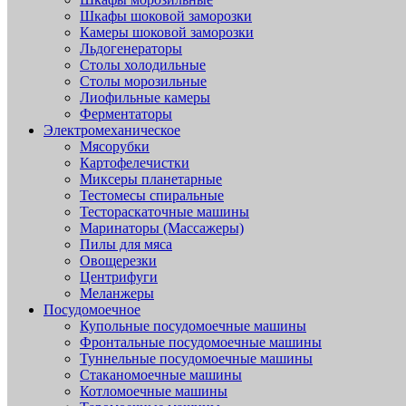
Шкафы шоковой заморозки
Камеры шоковой заморозки
Льдогенераторы
Столы холодильные
Столы морозильные
Лиофильные камеры
Ферментаторы
Электромеханическое
Мясорубки
Картофелечистки
Миксеры планетарные
Тестомесы спиральные
Тестораскаточные машины
Маринаторы (Массажеры)
Пилы для мяса
Овощерезки
Центрифуги
Меланжеры
Посудомоечное
Купольные посудомоечные машины
Фронтальные посудомоечные машины
Туннельные посудомоечные машины
Стаканомоечные машины
Котломоечные машины