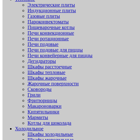
Электрические плиты
Индукционные плиты
Газовые плиты
Пароконвектоматы
Пищеварочные котлы
Печи конвекционные
Печи ротационные
Печи подовые
Печи подовые для пиццы
Печи конвейерные для пиццы
Дегидраторы
Шкафы расстоечные
Шкафы тепловые
Шкафы жарочные
Жарочные поверхности
Сковороды
Грили
Фритюрницы
Макароноварки
Кипятильники
Мармиты
Котлы для шоколада
Холодильное
Шкафы холодильные
Шкафы морозильные