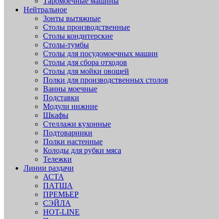
Таромоечные машины
Нейтральное
Зонты вытяжные
Столы производственные
Столы кондитерские
Столы-тумбы
Столы для посудомоечных машин
Столы для сбора отходов
Столы для мойки овощей
Полки для производственных столов
Ванны моечные
Подставки
Модули нижние
Шкафы
Стеллажи кухонные
Подтоварники
Полки настенные
Колоды для рубки мяса
Тележки
Линии раздачи
АСТА
ПАТША
ПРЕМЬЕР
СЭЙЛА
HOT-LINE