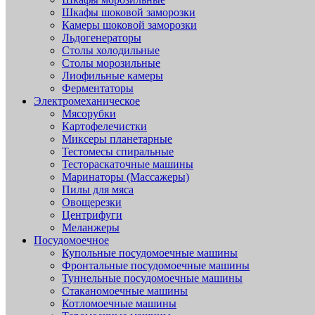
Шкафы шоковой заморозки
Камеры шоковой заморозки
Льдогенераторы
Столы холодильные
Столы морозильные
Лиофильные камеры
Ферментаторы
Электромеханическое
Мясорубки
Картофелечистки
Миксеры планетарные
Тестомесы спиральные
Тестораскаточные машины
Маринаторы (Массажеры)
Пилы для мяса
Овощерезки
Центрифуги
Меланжеры
Посудомоечное
Купольные посудомоечные машины
Фронтальные посудомоечные машины
Туннельные посудомоечные машины
Стаканомоечные машины
Котломоечные машины