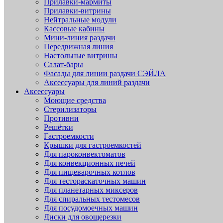
Прилавки-мармиты
Прилавки-витрины
Нейтральные модули
Кассовые кабины
Мини-линия раздачи
Передвижная линия
Настольные витрины
Салат-бары
Фасады для линии раздачи СЭЙЛА
Аксессуары для линий раздачи
Аксессуары
Моющие средства
Стерилизаторы
Противни
Решётки
Гастроемкости
Крышки для гастроемкостей
Для пароконвектоматов
Для конвекционных печей
Для пищеварочных котлов
Для тестораскаточных машин
Для планетарных миксеров
Для спиральных тестомесов
Для посудомоечных машин
Диски для овощерезки