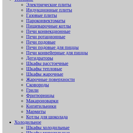
Электрические плиты
Индукционные плиты
Газовые плиты
Пароконвектоматы
Пищеварочные котлы
Печи конвекционные
Печи ротационные
Печи подовые
Печи подовые для пиццы
Печи конвейерные для пиццы
Дегидраторы
Шкафы расстоечные
Шкафы тепловые
Шкафы жарочные
Жарочные поверхности
Сковороды
Грили
Фритюрницы
Макароноварки
Кипятильники
Мармиты
Котлы для шоколада
Холодильное
Шкафы холодильные
Шкафы морозильные