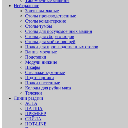
Таромоечные машины
Нейтральное
Зонты вытяжные
Столы производственные
Столы кондитерские
Столы-тумбы
Столы для посудомоечных машин
Столы для сбора отходов
Столы для мойки овощей
Полки для производственных столов
Ванны моечные
Подставки
Модули нижние
Шкафы
Стеллажи кухонные
Подтоварники
Полки настенные
Колоды для рубки мяса
Тележки
Линии раздачи
АСТА
ПАТША
ПРЕМЬЕР
СЭЙЛА
HOT-LINE