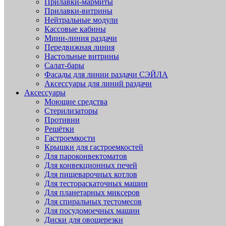
Прилавки-мармиты
Прилавки-витрины
Нейтральные модули
Кассовые кабины
Мини-линия раздачи
Передвижная линия
Настольные витрины
Салат-бары
Фасады для линии раздачи СЭЙЛА
Аксессуары для линий раздачи
Аксессуары
Моющие средства
Стерилизаторы
Противни
Решётки
Гастроемкости
Крышки для гастроемкостей
Для пароконвектоматов
Для конвекционных печей
Для пищеварочных котлов
Для тестораскаточных машин
Для планетарных миксеров
Для спиральных тестомесов
Для посудомоечных машин
Диски для овощерезки