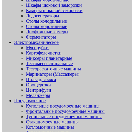
Шкафы шоковой заморозки
Камеры шоковой заморозки
Льдогенераторы
Столы холодильные
Столы морозильные
Лиофильные камеры
Ферментаторы
Электромеханическое
Мясорубки
Картофелечистки
Миксеры планетарные
Тестомесы спиральные
Тестораскаточные машины
Маринаторы (Массажеры)
Пилы для мяса
Овощерезки
Центрифуги
Меланжеры
Посудомоечное
Купольные посудомоечные машины
Фронтальные посудомоечные машины
Туннельные посудомоечные машины
Стаканомоечные машины
Котломоечные машины