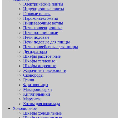
Электрические плиты
Индукционные плиты
Газовые плиты
Пароконвектоматы
Пищеварочные котлы
Печи конвекционные
Печи ротационные
Печи подовые
Печи подовые для пиццы
Печи конвейерные для пиццы
Дегидраторы
Шкафы расстоечные
Шкафы тепловые
Шкафы жарочные
Жарочные поверхности
Сковороды
Грили
Фритюрницы
Макароноварки
Кипятильники
Мармиты
Котлы для шоколада
Холодильное
Шкафы холодильные
Шкафы морозильные