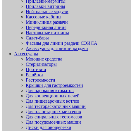
Прилавки-мармиты
Прилавки-витрины
Нейтральные модули
Кассовые кабины
Мини-линия раздачи
Передвижная линия
Настольные витрины
Салат-бары
Фасады для линии раздачи СЭЙЛА
Аксессуары для линий раздачи
Аксессуары
Моющие средства
Стерилизаторы
Противни
Решётки
Гастроемкости
Крышки для гастроемкостей
Для пароконвектоматов
Для конвекционных печей
Для пищеварочных котлов
Для тестораскаточных машин
Для планетарных миксеров
Для спиральных тестомесов
Для посудомоечных машин
Диски для овощерезки