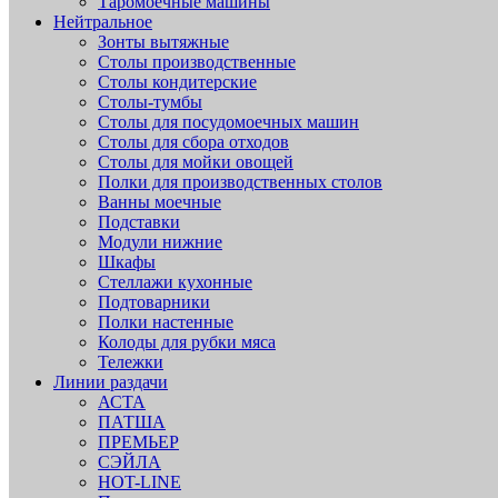
Таромоечные машины
Нейтральное
Зонты вытяжные
Столы производственные
Столы кондитерские
Столы-тумбы
Столы для посудомоечных машин
Столы для сбора отходов
Столы для мойки овощей
Полки для производственных столов
Ванны моечные
Подставки
Модули нижние
Шкафы
Стеллажи кухонные
Подтоварники
Полки настенные
Колоды для рубки мяса
Тележки
Линии раздачи
АСТА
ПАТША
ПРЕМЬЕР
СЭЙЛА
HOT-LINE