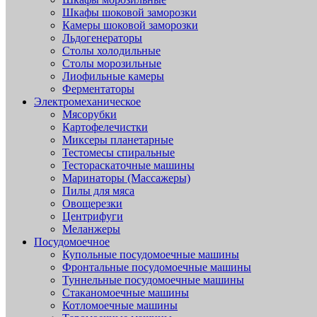
Шкафы шоковой заморозки
Камеры шоковой заморозки
Льдогенераторы
Столы холодильные
Столы морозильные
Лиофильные камеры
Ферментаторы
Электромеханическое
Мясорубки
Картофелечистки
Миксеры планетарные
Тестомесы спиральные
Тестораскаточные машины
Маринаторы (Массажеры)
Пилы для мяса
Овощерезки
Центрифуги
Меланжеры
Посудомоечное
Купольные посудомоечные машины
Фронтальные посудомоечные машины
Туннельные посудомоечные машины
Стаканомоечные машины
Котломоечные машины