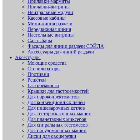
Прилавки-мармиты
Прилавки-витрины
Нейтральные модули
Кассовые кабины
Мини-линия раздачи
Передвижная линия
Настольные витрины
Салат-бары
Фасады для линии раздачи СЭЙЛА
Аксессуары для линий раздачи
Аксессуары
Моющие средства
Стерилизаторы
Противни
Решётки
Гастроемкости
Крышки для гастроемкостей
Для пароконвектоматов
Для конвекционных печей
Для пищеварочных котлов
Для тестораскаточных машин
Для планетарных миксеров
Для спиральных тестомесов
Для посудомоечных машин
Диски для овощерезки