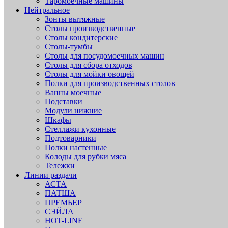
Таромоечные машины
Нейтральное
Зонты вытяжные
Столы производственные
Столы кондитерские
Столы-тумбы
Столы для посудомоечных машин
Столы для сбора отходов
Столы для мойки овощей
Полки для производственных столов
Ванны моечные
Подставки
Модули нижние
Шкафы
Стеллажи кухонные
Подтоварники
Полки настенные
Колоды для рубки мяса
Тележки
Линии раздачи
АСТА
ПАТША
ПРЕМЬЕР
СЭЙЛА
HOT-LINE