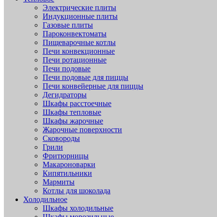
Электрические плиты
Индукционные плиты
Газовые плиты
Пароконвектоматы
Пищеварочные котлы
Печи конвекционные
Печи ротационные
Печи подовые
Печи подовые для пиццы
Печи конвейерные для пиццы
Дегидраторы
Шкафы расстоечные
Шкафы тепловые
Шкафы жарочные
Жарочные поверхности
Сковороды
Грили
Фритюрницы
Макароноварки
Кипятильники
Мармиты
Котлы для шоколада
Холодильное
Шкафы холодильные
Шкафы морозильные