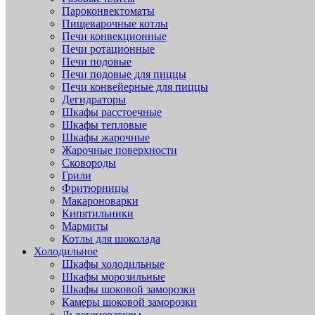
Пароконвектоматы
Пищеварочные котлы
Печи конвекционные
Печи ротационные
Печи подовые
Печи подовые для пиццы
Печи конвейерные для пиццы
Дегидраторы
Шкафы расстоечные
Шкафы тепловые
Шкафы жарочные
Жарочные поверхности
Сковороды
Грили
Фритюрницы
Макароноварки
Кипятильники
Мармиты
Котлы для шоколада
Холодильное
Шкафы холодильные
Шкафы морозильные
Шкафы шоковой заморозки
Камеры шоковой заморозки
Льдогенераторы