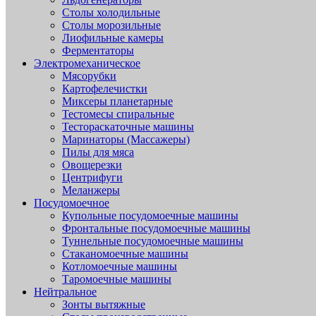
Столы холодильные
Столы морозильные
Лиофильные камеры
Ферментаторы
Электромеханическое
Мясорубки
Картофелечистки
Миксеры планетарные
Тестомесы спиральные
Тестораскаточные машины
Маринаторы (Массажеры)
Пилы для мяса
Овощерезки
Центрифуги
Меланжеры
Посудомоечное
Купольные посудомоечные машины
Фронтальные посудомоечные машины
Туннельные посудомоечные машины
Стаканомоечные машины
Котломоечные машины
Таромоечные машины
Нейтральное
Зонты вытяжные