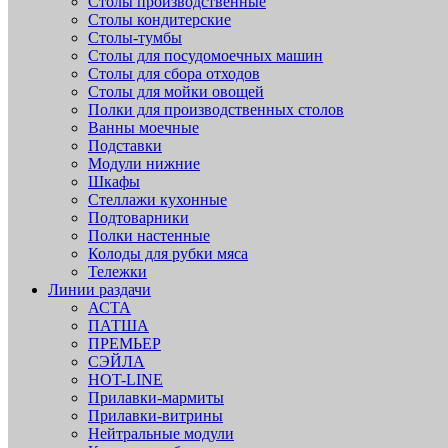
Столы производственные
Столы кондитерские
Столы-тумбы
Столы для посудомоечных машин
Столы для сбора отходов
Столы для мойки овощей
Полки для производственных столов
Ванны моечные
Подставки
Модули нижние
Шкафы
Стеллажи кухонные
Подтоварники
Полки настенные
Колоды для рубки мяса
Тележки
Линии раздачи
АСТА
ПАТША
ПРЕМЬЕР
СЭЙЛА
HOT-LINE
Прилавки-мармиты
Прилавки-витрины
Нейтральные модули