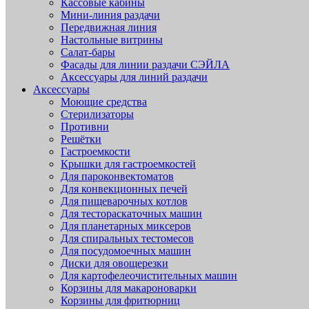
Кассовые кабины
Мини-линия раздачи
Передвижная линия
Настольные витрины
Салат-бары
Фасады для линии раздачи СЭЙЛА
Аксессуары для линий раздачи
Аксессуары
Моющие средства
Стерилизаторы
Противни
Решётки
Гастроемкости
Крышки для гастроемкостей
Для пароконвектоматов
Для конвекционных печей
Для пищеварочных котлов
Для тестораскаточных машин
Для планетарных миксеров
Для спиральных тестомесов
Для посудомоечных машин
Диски для овощерезки
Для картофелеочистительных машин
Корзины для макароноварки
Корзины для фритюрниц