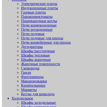
Электрические плиты
Индукционные плиты
Газовые плиты
Пароконвектоматы
Пищеварочные котлы
Печи конвекционные
Печи ротационные
Печи подовые
Печи подовые для пиццы
Печи конвейерные для пиццы
Дегидраторы
Шкафы расстоечные
Шкафы тепловые
Шкафы жарочные
Жарочные поверхности
Сковороды
Грили
Фритюрницы
Макароноварки
Кипятильники
Мармиты
Котлы для шоколада
Холодильное
Шкафы холодильные
Шкафы морозильные