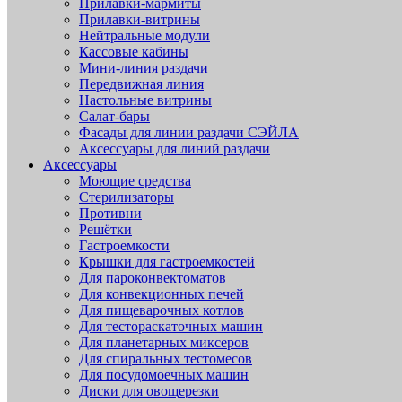
Прилавки-мармиты
Прилавки-витрины
Нейтральные модули
Кассовые кабины
Мини-линия раздачи
Передвижная линия
Настольные витрины
Салат-бары
Фасады для линии раздачи СЭЙЛА
Аксессуары для линий раздачи
Аксессуары
Моющие средства
Стерилизаторы
Противни
Решётки
Гастроемкости
Крышки для гастроемкостей
Для пароконвектоматов
Для конвекционных печей
Для пищеварочных котлов
Для тестораскаточных машин
Для планетарных миксеров
Для спиральных тестомесов
Для посудомоечных машин
Диски для овощерезки