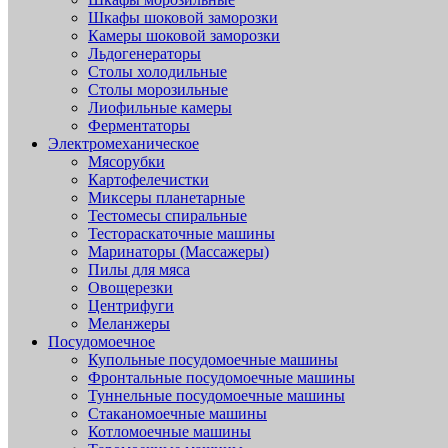
Шкафы шоковой заморозки
Камеры шоковой заморозки
Льдогенераторы
Столы холодильные
Столы морозильные
Лиофильные камеры
Ферментаторы
Электромеханическое
Мясорубки
Картофелечистки
Миксеры планетарные
Тестомесы спиральные
Тестораскаточные машины
Маринаторы (Массажеры)
Пилы для мяса
Овощерезки
Центрифуги
Меланжеры
Посудомоечное
Купольные посудомоечные машины
Фронтальные посудомоечные машины
Туннельные посудомоечные машины
Стаканомоечные машины
Котломоечные машины