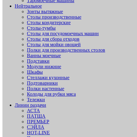
Таромоечные машины
Нейтральное
Зонты вытяжные
Столы производственные
Столы кондитерские
Столы-тумбы
Столы для посудомоечных машин
Столы для сбора отходов
Столы для мойки овощей
Полки для производственных столов
Ванны моечные
Подставки
Модули нижние
Шкафы
Стеллажи кухонные
Подтоварники
Полки настенные
Колоды для рубки мяса
Тележки
Линии раздачи
АСТА
ПАТША
ПРЕМЬЕР
СЭЙЛА
HOT-LINE