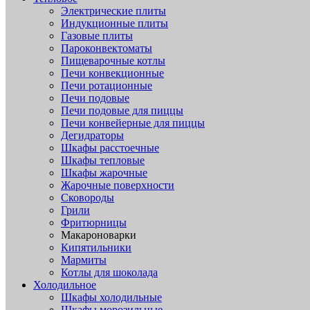
Электрические плиты
Индукционные плиты
Газовые плиты
Пароконвектоматы
Пищеварочные котлы
Печи конвекционные
Печи ротационные
Печи подовые
Печи подовые для пиццы
Печи конвейерные для пиццы
Дегидраторы
Шкафы расстоечные
Шкафы тепловые
Шкафы жарочные
Жарочные поверхности
Сковороды
Грили
Фритюрницы
Макароноварки
Кипятильники
Мармиты
Котлы для шоколада
Холодильное
Шкафы холодильные
Шкафы морозильные