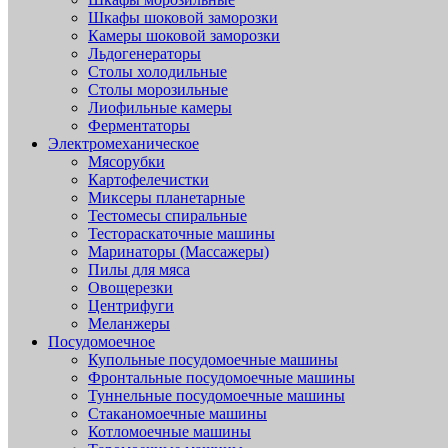
Шкафы шоковой заморозки
Камеры шоковой заморозки
Льдогенераторы
Столы холодильные
Столы морозильные
Лиофильные камеры
Ферментаторы
Электромеханическое
Мясорубки
Картофелечистки
Миксеры планетарные
Тестомесы спиральные
Тестораскаточные машины
Маринаторы (Массажеры)
Пилы для мяса
Овощерезки
Центрифуги
Меланжеры
Посудомоечное
Купольные посудомоечные машины
Фронтальные посудомоечные машины
Туннельные посудомоечные машины
Стаканомоечные машины
Котломоечные машины