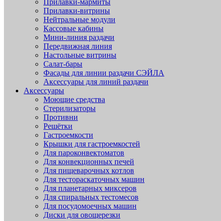
Прилавки-мармиты
Прилавки-витрины
Нейтральные модули
Кассовые кабины
Мини-линия раздачи
Передвижная линия
Настольные витрины
Салат-бары
Фасады для линии раздачи СЭЙЛА
Аксессуары для линий раздачи
Аксессуары
Моющие средства
Стерилизаторы
Противни
Решётки
Гастроемкости
Крышки для гастроемкостей
Для пароконвектоматов
Для конвекционных печей
Для пищеварочных котлов
Для тестораскаточных машин
Для планетарных миксеров
Для спиральных тестомесов
Для посудомоечных машин
Диски для овощерезки