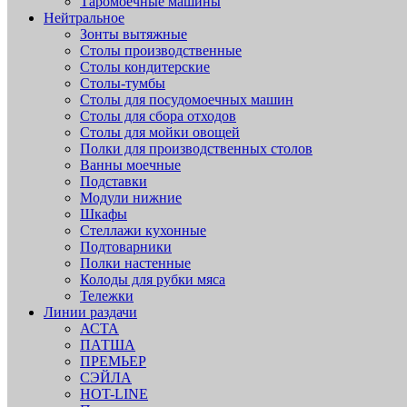
Таромоечные машины
Нейтральное
Зонты вытяжные
Столы производственные
Столы кондитерские
Столы-тумбы
Столы для посудомоечных машин
Столы для сбора отходов
Столы для мойки овощей
Полки для производственных столов
Ванны моечные
Подставки
Модули нижние
Шкафы
Стеллажи кухонные
Подтоварники
Полки настенные
Колоды для рубки мяса
Тележки
Линии раздачи
АСТА
ПАТША
ПРЕМЬЕР
СЭЙЛА
HOT-LINE