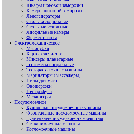
Шкафы шоковой заморозки
Камеры шоковой заморозки
Льдогенераторы
Столы холодильные
Столы морозильные
Лиофильные камеры
Ферментаторы
Электромеханическое
Мясорубки
Картофелечистки
Миксеры планетарные
Тестомесы спиральные
Тестораскаточные машины
Маринаторы (Массажеры)
Пилы для мяса
Овощерезки
Центрифуги
Меланжеры
Посудомоечное
Купольные посудомоечные машины
Фронтальные посудомоечные машины
Туннельные посудомоечные машины
Стаканомоечные машины
Котломоечные машины