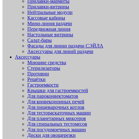
Прилавки-мармиты
Прилавки-витрины
Нейтральные модули
Кассовые кабины
Мини-линия раздачи
Передвижная линия
Настольные витрины
Салат-бары
Фасады для линии раздачи СЭЙЛА
Аксессуары для линий раздачи
Аксессуары
Моющие средства
Стерилизаторы
Противни
Решётки
Гастроемкости
Крышки для гастроемкостей
Для пароконвектоматов
Для конвекционных печей
Для пищеварочных котлов
Для тестораскаточных машин
Для планетарных миксеров
Для спиральных тестомесов
Для посудомоечных машин
Диски для овощерезки