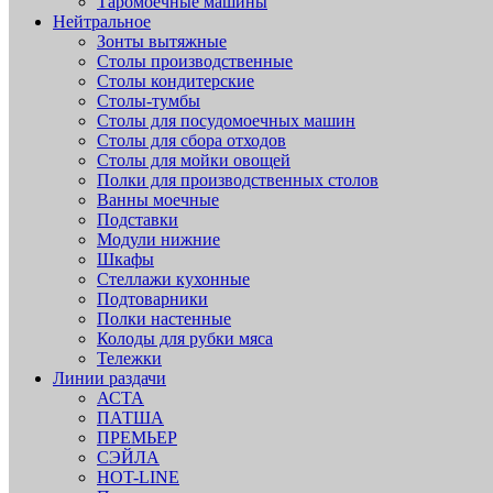
Таромоечные машины
Нейтральное
Зонты вытяжные
Столы производственные
Столы кондитерские
Столы-тумбы
Столы для посудомоечных машин
Столы для сбора отходов
Столы для мойки овощей
Полки для производственных столов
Ванны моечные
Подставки
Модули нижние
Шкафы
Стеллажи кухонные
Подтоварники
Полки настенные
Колоды для рубки мяса
Тележки
Линии раздачи
АСТА
ПАТША
ПРЕМЬЕР
СЭЙЛА
HOT-LINE