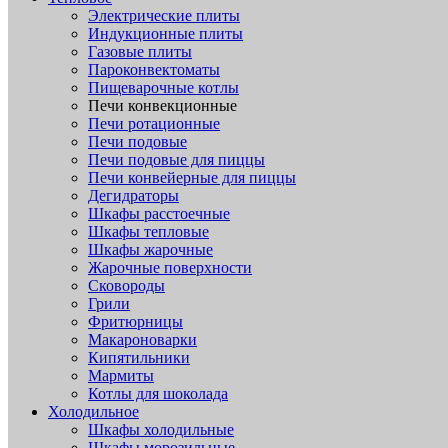
Электрические плиты
Индукционные плиты
Газовые плиты
Пароконвектоматы
Пищеварочные котлы
Печи конвекционные
Печи ротационные
Печи подовые
Печи подовые для пиццы
Печи конвейерные для пиццы
Дегидраторы
Шкафы расстоечные
Шкафы тепловые
Шкафы жарочные
Жарочные поверхности
Сковороды
Грили
Фритюрницы
Макароноварки
Кипятильники
Мармиты
Котлы для шоколада
Холодильное
Шкафы холодильные
Шкафы морозильные