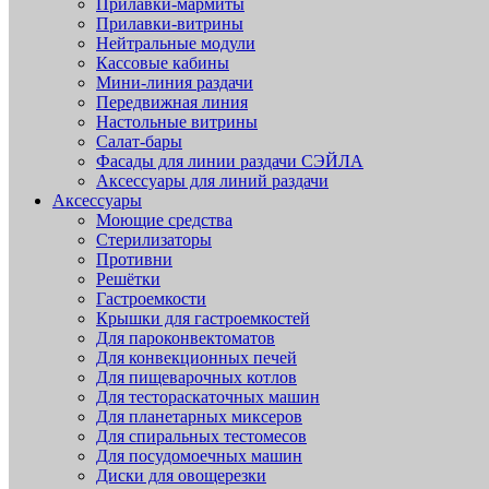
Прилавки-мармиты
Прилавки-витрины
Нейтральные модули
Кассовые кабины
Мини-линия раздачи
Передвижная линия
Настольные витрины
Салат-бары
Фасады для линии раздачи СЭЙЛА
Аксессуары для линий раздачи
Аксессуары
Моющие средства
Стерилизаторы
Противни
Решётки
Гастроемкости
Крышки для гастроемкостей
Для пароконвектоматов
Для конвекционных печей
Для пищеварочных котлов
Для тестораскаточных машин
Для планетарных миксеров
Для спиральных тестомесов
Для посудомоечных машин
Диски для овощерезки