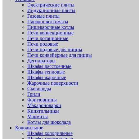
Электрические плиты
Индукционные плиты
Газовые плиты
Пароконвектоматы
Пищеварочные котлы
Печи конвекционные
Печи ротационные
Печи подовые
Печи подовые для пиццы
Печи конвейерные для пиццы
Дегидраторы
Шкафы расстоечные
Шкафы тепловые
Шкафы жарочные
Жарочные поверхности
Сковороды
Грили
Фритюрницы
Макароноварки
Кипятильники
Мармиты
Котлы для шоколада
Холодильное
Шкафы холодильные
Шкафы морозильные