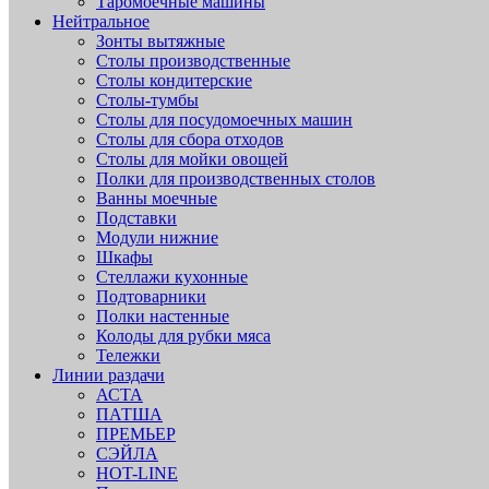
Таромоечные машины
Нейтральное
Зонты вытяжные
Столы производственные
Столы кондитерские
Столы-тумбы
Столы для посудомоечных машин
Столы для сбора отходов
Столы для мойки овощей
Полки для производственных столов
Ванны моечные
Подставки
Модули нижние
Шкафы
Стеллажи кухонные
Подтоварники
Полки настенные
Колоды для рубки мяса
Тележки
Линии раздачи
АСТА
ПАТША
ПРЕМЬЕР
СЭЙЛА
HOT-LINE