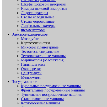
Шкафы шоковой заморозки
Камеры шоковой заморозки
Льдогенераторы
Столы холодильные
Столы морозильные
Лиофильные камеры
Ферментаторы
Электромеханическое
Мясорубки
Картофелечистки
Миксеры планетарные
Тестомесы спиральные
Тестораскаточные машины
Маринаторы (Массажеры)
Пилы для мяса
Овощерезки
Центрифуги
Меланжеры
Посудомоечное
Купольные посудомоечные машины
Фронтальные посудомоечные машины
Туннельные посудомоечные машины
Стаканомоечные машины
Котломоечные машины