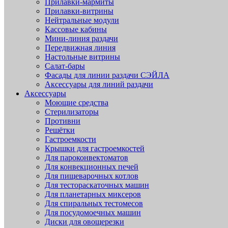
Прилавки-мармиты
Прилавки-витрины
Нейтральные модули
Кассовые кабины
Мини-линия раздачи
Передвижная линия
Настольные витрины
Салат-бары
Фасады для линии раздачи СЭЙЛА
Аксессуары для линий раздачи
Аксессуары
Моющие средства
Стерилизаторы
Противни
Решётки
Гастроемкости
Крышки для гастроемкостей
Для пароконвектоматов
Для конвекционных печей
Для пищеварочных котлов
Для тестораскаточных машин
Для планетарных миксеров
Для спиральных тестомесов
Для посудомоечных машин
Диски для овощерезки