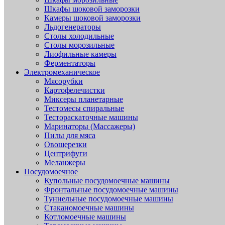
Шкафы шоковой заморозки
Камеры шоковой заморозки
Льдогенераторы
Столы холодильные
Столы морозильные
Лиофильные камеры
Ферментаторы
Электромеханическое
Мясорубки
Картофелечистки
Миксеры планетарные
Тестомесы спиральные
Тестораскаточные машины
Маринаторы (Массажеры)
Пилы для мяса
Овощерезки
Центрифуги
Меланжеры
Посудомоечное
Купольные посудомоечные машины
Фронтальные посудомоечные машины
Туннельные посудомоечные машины
Стаканомоечные машины
Котломоечные машины