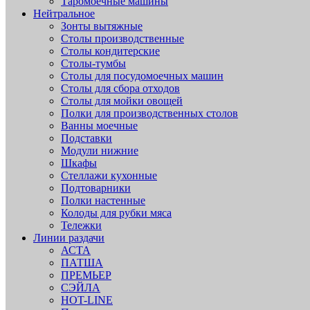
Таромоечные машины
Нейтральное
Зонты вытяжные
Столы производственные
Столы кондитерские
Столы-тумбы
Столы для посудомоечных машин
Столы для сбора отходов
Столы для мойки овощей
Полки для производственных столов
Ванны моечные
Подставки
Модули нижние
Шкафы
Стеллажи кухонные
Подтоварники
Полки настенные
Колоды для рубки мяса
Тележки
Линии раздачи
АСТА
ПАТША
ПРЕМЬЕР
СЭЙЛА
HOT-LINE