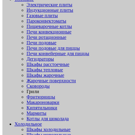
Электрические плиты
Индукционные плиты
Газовые плиты
Пароконвектоматы
Пищеварочные котлы
Печи конвекционные
Печи ротационные
Печи подовые
Печи подовые для пиццы
Печи конвейерные для пиццы
Дегидраторы
Шкафы расстоечные
Шкафы тепловые
Шкафы жарочные
Жарочные поверхности
Сковороды
Грили
Фритюрницы
Макароноварки
Кипятильники
Мармиты
Котлы для шоколада
Холодильное
Шкафы холодильные
Шкафы морозильные